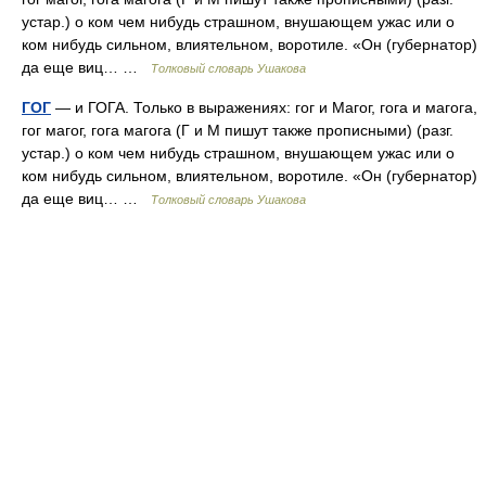
устар.) о ком чем нибудь страшном, внушающем ужас или о
ком нибудь сильном, влиятельном, воротиле. «Он (губернатор)
да еще виц… …
Толковый словарь Ушакова
ГОГ
— и ГОГА. Только в выражениях: гог и Магог, гога и магога,
гог магог, гога магога (Г и М пишут также прописными) (разг.
устар.) о ком чем нибудь страшном, внушающем ужас или о
ком нибудь сильном, влиятельном, воротиле. «Он (губернатор)
да еще виц… …
Толковый словарь Ушакова