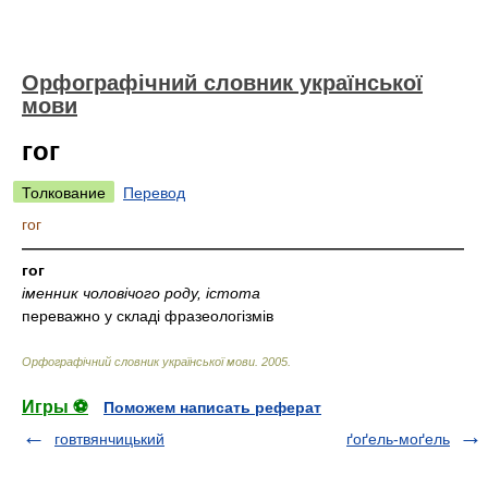
Орфографічний словник української
мови
гог
Толкование
Перевод
гог
—————————————————————————————
гог
іменник чоловічого роду, істота
переважно у складі фразеологізмів
Орфографічний словник української мови
.
2005
.
Игры ⚽
Поможем написать реферат
говтвянчицький
ґоґель-моґель