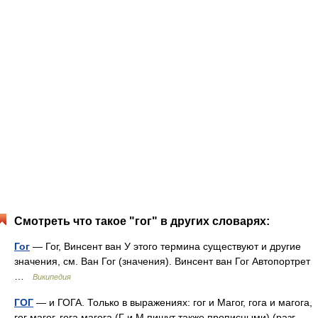
Смотреть что такое "гог" в других словарях:
Гог
— Гог, Винсент ван У этого термина существуют и другие
значения, см. Ван Гог (значения). Винсент ван Гог Автопортрет
…
Википедия
ГОГ
— и ГОГА. Только в выражениях: гог и Магог, гога и магога,
гог магог, гога магога (Г и М пишут также прописными) (разг.