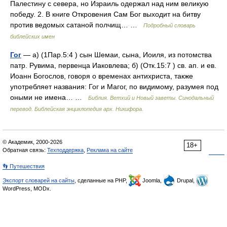
Палестину с севера, но Израиль одержал над ним великую
победу. 2. В книге Откровения Сам Бог выходит на битву
против ведомых сатаной полчищ… …
Подробный словарь
библейских имен
Гог
— а) (1Пар.5:4 ) сын Шемаи, сына, Иоиля, из потомства
патр. Рувима, первенца Иаковлева; б) (Отк.15:7 ) св. ап. и ев.
Иоанн Богослов, говоря о временах антихриста, также
употребляет названия: Гог и Магог, по видимому, разумея под
оными не имена… …
Библия. Ветхий и Новый заветы. Синодальный
перевод. Библейская энциклопедия арх. Никифора.
© Академик, 2000-2026
18+
Обратная связь:
Техподдержка
,
Реклама на сайте
👣 Путешествия
Экспорт словарей на сайты
, сделанные на PHP,
Joomla,
Drupal,
WordPress, MODx.