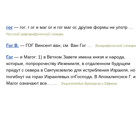
гог
— гог: г ог и маг ог и гог маг ог, другие формы не употр …
Русский орфографический словарь
Гог В.
— ГОГ Винсент ван, см. Ван Гог …
Биографический словарь
Гог
— и Магог: 1) в Ветхом Завете имена князя и народа,
которые, попророчеству Иезекииля, в отдаленном будущем
придут с севера в Святуюземлю для истребления Израиля, но
погибнут на горах Израилевых отГоспода. В Апокалипсисе Г. и
Магог означают все… …
Энциклопедия Брокгауза и Ефрона