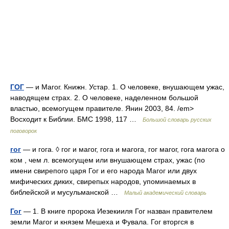
ГОГ
— и Магог. Книжн. Устар. 1. О человеке, внушающем ужас,
наводящем страх. 2. О человеке, наделенном большой
властью, всемогущем правителе. Янин 2003, 84. /em>
Восходит к Библии. БМС 1998, 117 …
Большой словарь русских
поговорок
гог
— и гога. ◊ гог и магог, гога и магога, гог магог, гога магога о
ком , чем л. всемогущем или внушающем страх, ужас (по
имени свирепого царя Гог и его народа Магог или двух
мифических диких, свирепых народов, упоминаемых в
библейской и мусульманской …
Малый академический словарь
Гог
— 1. В книге пророка Иезекииля Гог назван правителем
земли Магог и князем Мешеха и Фувала. Гог вторгся в